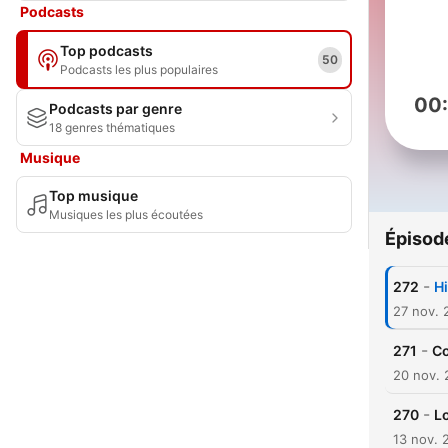
Podcasts
Top podcasts
50
Podcasts les plus populaires
00
Podcasts par genre
18 genres thématiques
Musique
Top musique
Musiques les plus écoutées
Épisod
-
272
H
27 nov. 
-
271
Co
20 nov.
-
270
L
13 nov. 