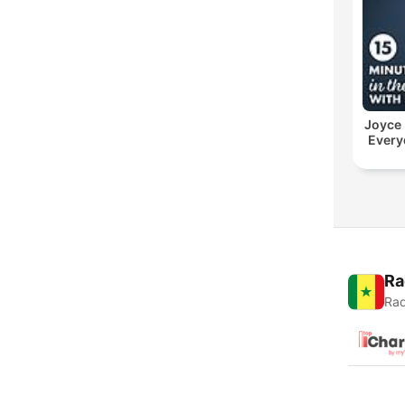
Joyce
Every
Ra
Rad