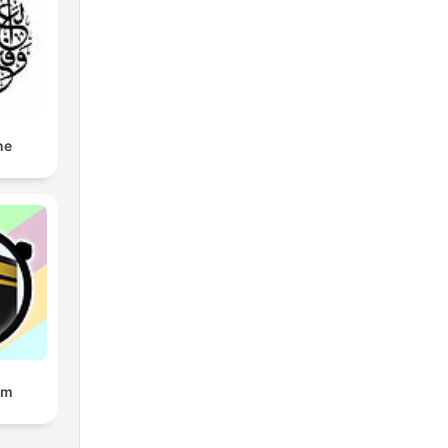
ne
am