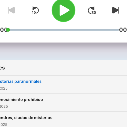
:00
00
es
istorias paranormales
2025
nocimiento prohibido
 2025
ondres, ciudad de misterios
2025