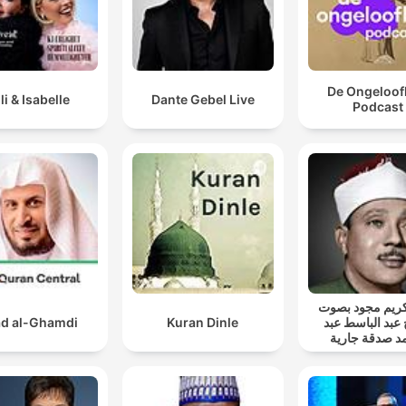
De Ongeloofl
lli & Isabelle
Dante Gebel Live
Podcast
ريم مجود بصوت
d al-Ghamdi
Kuran Dinle
 عبد الباسط عبد
د صدقة جارية