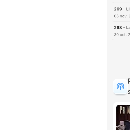
-
269
L
06 nov.
-
268
L
30 oct. 