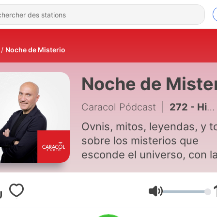
Noche de Misterio
Noche de Miste
Caracol Pódcast
|
272 - Historias paranormales
Ovnis, mitos, leyendas, y 
sobre los misterios que
esconde el universo, con l
dirección de Juan Jesús
Vallejo.
Volume