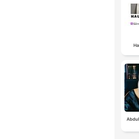
Ha
Abdull