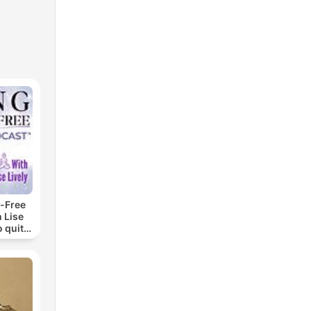
-Free
 Lise
o quit
ohol