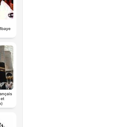
Mbaye
ançais
 et
n)