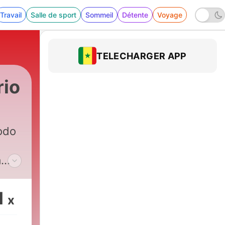
Travail
Salle de sport
Sommeil
Détente
Voyage
TELECHARGER APP
rio
todo
a
1
x