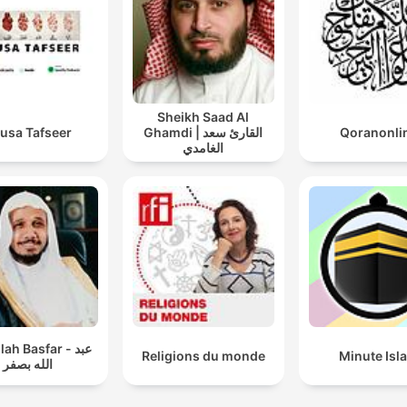
Sheikh Saad Al
usa Tafseer
Ghamdi | القارئ سعد
Qoranonli
الغامدي
ah Basfar - عبد
Religions du monde
Minute Isl
الله بصفر