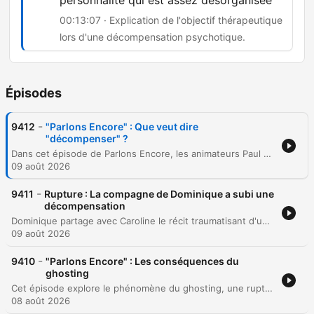
personnalité qui est assez désorganisée
00:13:07 · Explication de l'objectif thérapeutique
lors d'une décompensation psychotique.
Épisodes
-
9412
"Parlons Encore" : Que veut dire
"décompenser" ?
Dans cet épisode de Parlons Encore, les animateurs Paul Delerre et Caroline Dublanche explorent la définition et les mécanismes de la décompensation psychologique. À travers une analyse lexicale, l'émission détaille comment la rupture de l'équilibre psychique peut survenir suite à un choc émotionnel, des facteurs environnementaux ou des antécédents psychiatriques. L'échange distingue précisément les décompensations de mode névrotique, incluant l'anxiété et la dépression, des décompensations de mode psychotique caractérisées par une perte de contact avec la réalité. Le podcast aborde également les facteurs de risque comme le manque de sommeil ou la consommation de substances, ainsi que les modalités de prise en charge médicale et thérapeutique en situation d'urgence.
09 août 2026
-
9411
Rupture : La compagne de Dominique a subi une
décompensation
Dominique partage avec Caroline le récit traumatisant d'une décompensation psychotique vécue auprès d'une amie, causée par l'arrêt brutal d'un traitement au lithium. L'échange aborde les conséquences destructrices de cet épisode sur la vie de cette femme. L'entretien se poursuit sur une note plus légère, abordant la philosophie de vie positive de Dominique malgré ses récents défis de santé, ainsi qu'une réflexion humoristique sur l'instabilité politique française comparée à la stabilité suisse.
09 août 2026
-
9410
"Parlons Encore" : Les conséquences du
ghosting
Cet épisode explore le phénomène du ghosting, une rupture brutale et sans explication qui entraîne des conséquences psychologiques dévastatrices telles que le sentiment d'abandon et la déshumanisation. Les intervenantes proposent des pistes pour se recentrer sur soi face à cette violence relationnelle. La discussion aborde également la difficulté de gérer le silence et l'impuissance ressentie face à l'autre, tout en partageant le témoignage d'une auditrice victime d'un abandon soudain lors d'un rendez-vous au restaurant.
08 août 2026