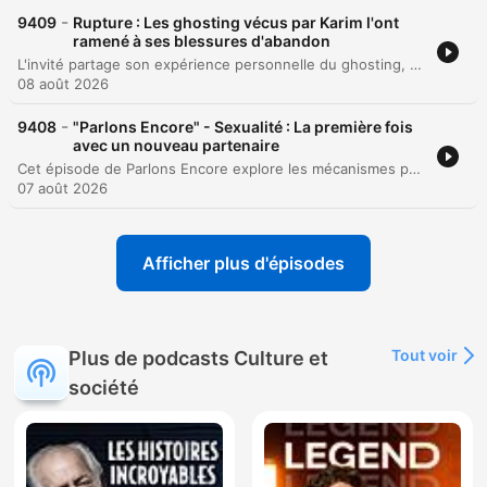
-
9409
Rupture : Les ghosting vécus par Karim l'ont
ramené à ses blessures d'abandon
L'invité partage son expérience personnelle du ghosting, établissant un parallèle avec ses blessures d'abandon liées à l'absence de son père et une enfance marquée par la maltraitance maternelle. Il explique comment la désidéalisation de sa figure paternelle et l'accès à la culture ont été des piliers de sa résilience. L'échange analyse les mécanismes psychologiques de l'abandon et la violence émotionnelle du silence, tout en explorant le parcours de l'invité, de l'anxiété vers une quête de vitalité.
08 août 2026
-
9408
"Parlons Encore" - Sexualité : La première fois
avec un nouveau partenaire
Cet épisode de Parlons Encore explore les mécanismes psychologiques de l'anxiété et du stress lors des premières rencontres intimes. À travers le témoignage d'Annie, dont la relation a pris fin brutalement suite à une discussion sur l'intimité, les intervenantes analysent la vulnérabilité liée à la mise à nu, qu'elle soit physique ou émotionnelle. La discussion aborde également les complexes physiques, l'angoisse de la performance masculine et l'impact des applications de rencontre qui imposent une logique de consommation immédiate. Le débat souligne l'importance de la bienveillance et du temps pour désamorcer les tensions. Les intervenantes rappellent que la sexualité repose sur une part d'abandon et de connexion, et qu'il est essentiel de ne pas s'accabler en cas d'absence d'alchimie immédiate, puisque la compatibilité peut évoluer avec la découverte de l'autre.
07 août 2026
Afficher plus d'épisodes
Tout voir
Plus de podcasts Culture et
société