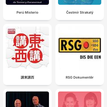
Perú Misterio
Čestmír Strakatý
講東講西
RSG Dokumentêr