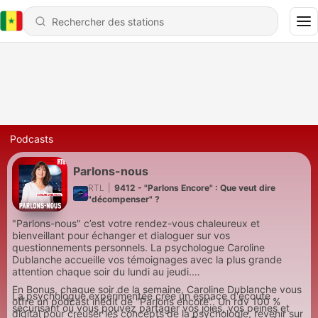
Podcasts
Parlons-nous
RTL
|
9412 - "Parlons Encore" : Que veut dire
"décompenser" ?
"Parlons-nous" c’est votre rendez-vous chaleureux et
bienveillant pour échanger et dialoguer sur vos
questionnements personnels. La psychologue Caroline
Dublanche accueille vos témoignages avec la plus grande
attention chaque soir du lundi au jeudi.
En Bonus, chaque soir de la semaine, Caroline Dublanche vous
La psychologue expérimentée crée un espace d'écoute
offre un podcast inédit de "Parlons encore". Un rdv 100 %
sécurisant où vous pouvez partager vos joies, vos peines et
digital pour creuser les concepts de la psychologie, revenir sur