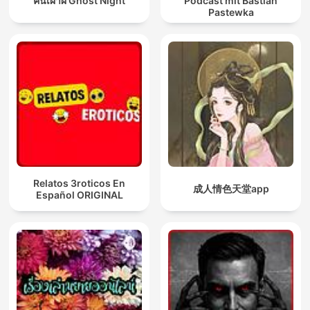
คืนเผาผี Ghost Night
Podcast mit Bastian
Pastewka
Relatos 3roticos En
成人情色天堂app
Español ORIGINAL