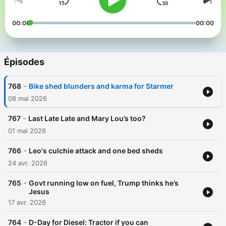
00:00
00:00
Épisodes
-
768
Bike shed blunders and karma for Starmer
08 mai 2026
-
767
Last Late Late and Mary Lou’s too?
01 mai 2026
-
766
Leo's culchie attack and one bed sheds
24 avr. 2026
-
765
Govt running low on fuel, Trump thinks he’s
Jesus
17 avr. 2026
-
764
D-Day for Diesel: Tractor if you can