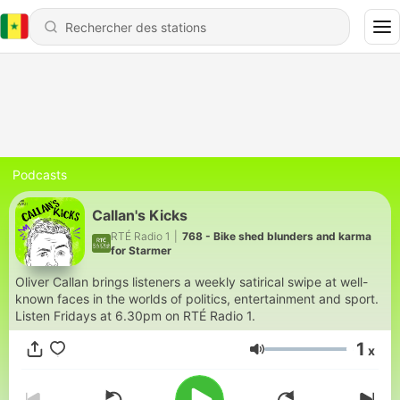
Podcasts
Callan's Kicks
RTÉ Radio 1
|
768 - Bike shed blunders and karma
for Starmer
Oliver Callan brings listeners a weekly satirical swipe at well-
known faces in the worlds of politics, entertainment and sport.
Listen Fridays at 6.30pm on RTÉ Radio 1.
1
x
Volume