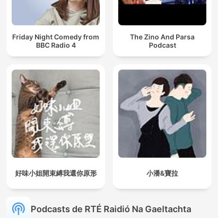
Friday Night Comedy from
The Zino And Parsa
BBC Radio 4
Podcast
好味小姐開束縛我還你原形
小潘&寶拉
Podcasts de RTÉ Raidió Na Gaeltachta