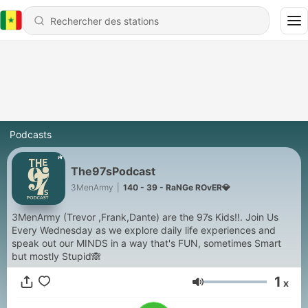
Podcasts
The97sPodcast
3MenArmy
|
140 - 39 - RaNGe ROvER💎
3MenArmy (Trevor ,Frank,Dante) are the 97s Kids‼️. Join Us
Every Wednesday as we explore daily life experiences and
speak out our MINDS in a way that's FUN, sometimes Smart
but mostly Stupid🙈
1
x
Volume