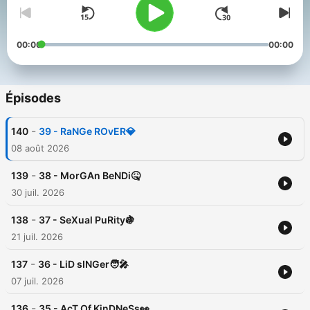
00:00
00:00
Épisodes
-
140
39 - RaNGe ROvER💎
08 août 2026
-
139
38 - MorGAn BeNDi🤒
30 juil. 2026
-
138
37 - SeXual PuRity🍇
21 juil. 2026
-
137
36 - LiD sINGer🧑‍🎤
07 juil. 2026
-
136
35 - AcT Of KinDNeSs👀