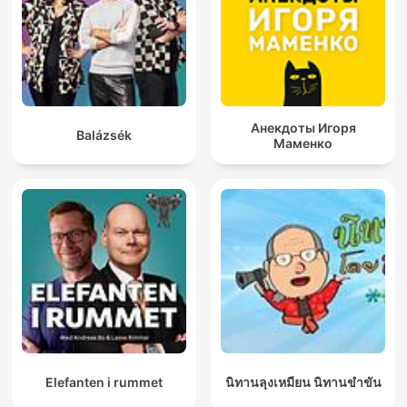
Анекдоты Игоря
Balázsék
Маменко
Elefanten i rummet
นิทานลุงเหมียน นิทานขำขัน