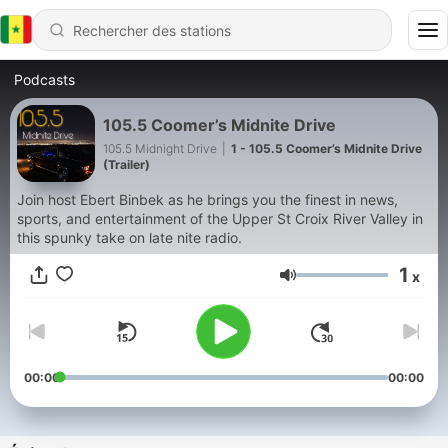
Podcasts
105.5 Coomer’s Midnite Drive
105.5 Midnight Drive
|
1 - 105.5 Coomer’s Midnite Drive
(Trailer)
Join host Ebert Binbek as he brings you the finest in news,
sports, and entertainment of the Upper St Croix River Valley in
this spunky take on late nite radio.
1
x
Volume
00:00
00:00