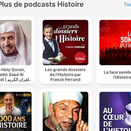
Plus de podcasts Histoire
Tou
 Holy Quran,
Les grands dossiers
La face somb
eikh Saad Al
de l'Histoire par
l'Histoire
القران ال
Franck Ferrand
سعد الغامدي