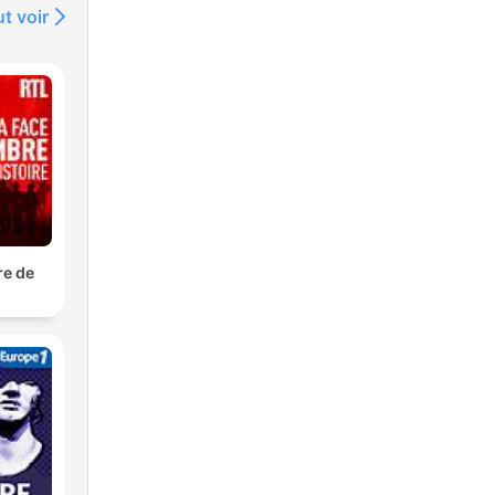
t voir
re de