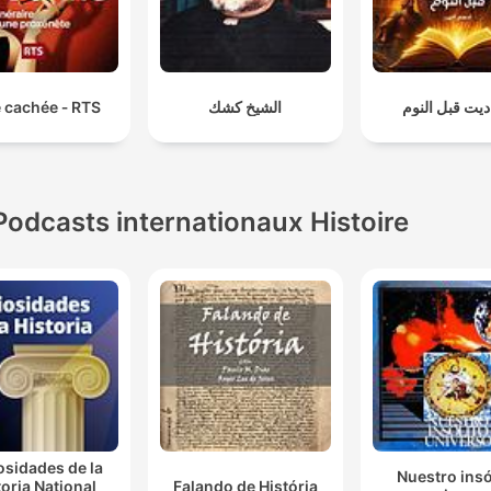
 cachée ‐ RTS
الشيخ كشك
يت قبل النوم
Podcasts internationaux Histoire
osidades de la
Nuestro insó
toria National
Falando de História