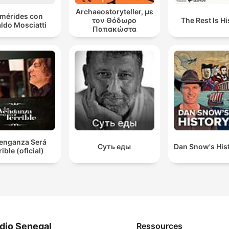
Archaeostoryteller, με
emérides con
τον Θόδωρο
The Rest Is Hi
ldo Mosciatti
Παπακώστα
Venganza Será
Суть еды
Dan Snow's Hist
rible (oficial)
dio Senegal
Ressources