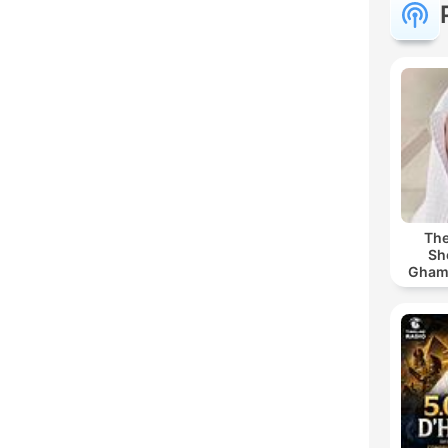
The
Sh
Ghamdi | كريم