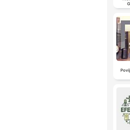
G
Povi