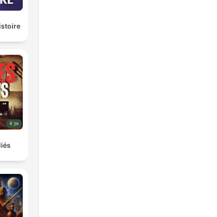
istoire
iés