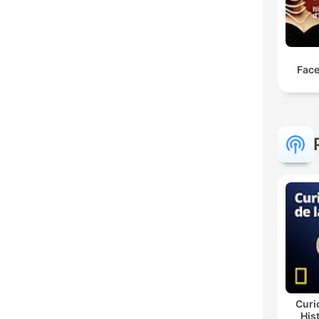
Face
Curi
His