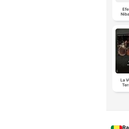
Ef
Niba
La 
Ter
Ra