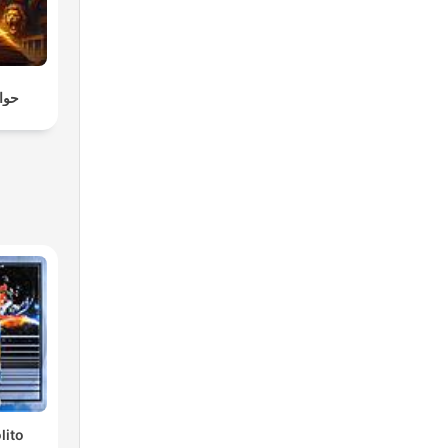
حواد
lito