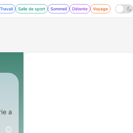
Travail
Salle de sport
Sommeil
Détente
Voyage
1049 - La ribellione degli americani contro i d
ie a