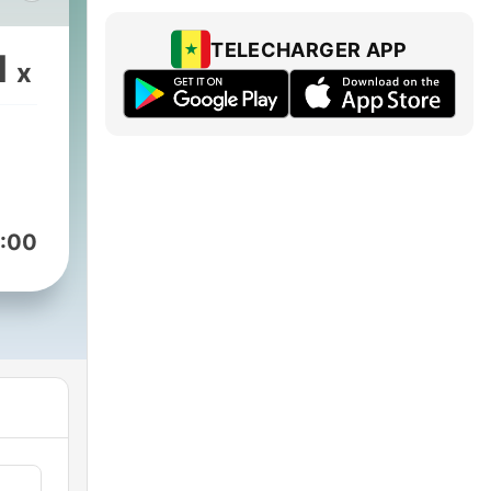
TELECHARGER APP
1
x
ci
erso
molto
rire.
:00
rta
nel
 le