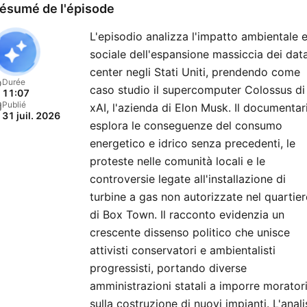
scritto da Cecilia Sala La cura
ésumé de l'épisode
editoriale è di Simone
L'episodio analizza l'impatto ambientale 
PieranniIn redazione: Ilaria
sociale dell'espansione massiccia dei dat
Ferraresi La sigla e la
center negli Stati Uniti, prendendo come
supervisione del suono e d
Durée
caso studio il supercomputer Colossus di
11:07
musica sono di Luca Micheli 
Publié
xAI, l'azienda di Elon Musk. Il documentar
31 juil. 2026
post produzione e il monta
esplora le conseguenze del consumo
sono di Daniele Marinello,
energetico e idrico senza precedenti, le
Cosma Castellucci e Filipp
proteste nelle comunità locali e le
controversie legate all'installazione di
Mainardi La producer è Martina
turbine a gas non autorizzate nel quartier
Conte Musiche addizionali su
di Box Town. Il racconto evidenzia un
licenza di Universal Music
crescente dissenso politico che unisce
Publishing Ricordi Srl e
attivisti conservatori e ambientalisti
di Machiavelli Music
progressisti, portando diverse
amministrazioni statali a imporre morator
sulla costruzione di nuovi impianti. L'anali