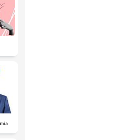
el
s
er
le
omia