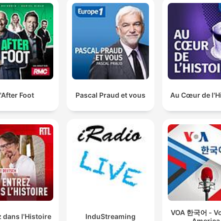
'After Foot
Pascal Praud et vous
Au Cœur de l'H
VOA 한국어 - Vo
 dans l'Histoire
InduStreaming
America