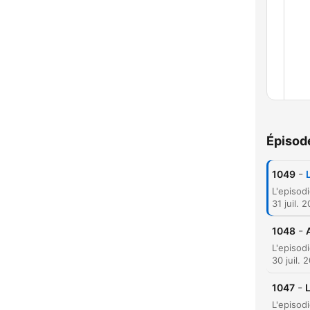
Épisod
Chap
-
1049
31 juil. 
-
1048
30 juil. 
-
1047
L