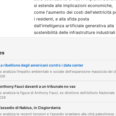
si estende alle implicazioni economiche,
come l'aumento dei costi dell'elettricità p
i residenti, e alla sfida posta
dall'intelligenza artificiale generativa alla
sostenibilità delle infrastrutture industriali
tradizionali.
es
itres
La ribellione degli americani contro i data center
Il supercomputer Colossus di xAI
00:00:42
L'episodio analizza l'impatto ambientale e sociale dell'espansione massiccia de
L'impatto dei data center sull'energia e l'opini
2026
00:01:41
pubblica
Anthony Fauci davanti a un tribunale no vax
Le controversie ambientali a Box Town
00:02:55
L'episodio analizza la figura di Anthony Fauci, ex direttore dell'Ist
2026
L'espansione dei data center negli Stati Uniti e
00:05:11
conseguenze economiche
’assedio di Nablus, in Cisgiordania
L'episodio analizza le recenti tensioni e l'assedio israeliano alla città palestinese di Nablus, esaminando le conseguenze umanitarie dei checkpoint chiusi e gli scontri avvenuti in Cisg