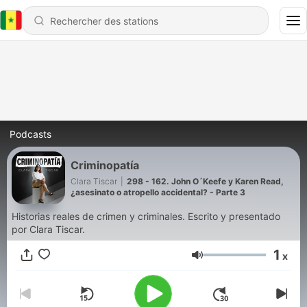
Podcasts
Criminopatía
Clara Tiscar
|
298 - 162. John O´Keefe y Karen Read,
¿asesinato o atropello accidental? - Parte 3
Historias reales de crimen y criminales. Escrito y presentado
por Clara Tiscar.
1
x
Volume