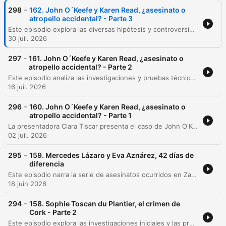
-
298
162. John O´Keefe y Karen Read, ¿asesinato o
atropello accidental? - Parte 3
Este episodio explora las diversas hipótesis y controversias en torno a la muerte de John O'Keefe, analizando desde posibles incidentes previos en la casa de los Albert hasta las irregularidades e inconsistencias detectadas en la investigación policial. Se examinan las sospechas de encubrimiento, la conducta inapropiada del investigador Michael Proctor y las pruebas técnicas que cuestionan tanto la versión oficial como las teorías de conspiración. Asimismo, se detallan las consecuencias legales tras los juicios de Karen Reed, incluyendo su condena por conducir bajo los efectos del alcohol, y el impacto de las demandas civiles presentadas por la familia de la víctima. El episodio concluye con un repaso por las repercusiones administrativas para los oficiales involucrados y el cierre de la temporada.
30 juil. 2026
-
297
161. John O´Keefe y Karen Read, ¿asesinato o
atropello accidental? - Parte 2
Este episodio analiza las investigaciones y pruebas técnicas en el caso de la muerte de John O'Keefe, examinando desde la temperatura de su teléfono hasta la conflictiva relación con Karen Reed. Se exploran evidencias de tensiones previas, mensajes comprometedores y hallazgos físicos en el vehículo de Karen. Asimismo, se detallan las inconsistencias en los testimonios de los implicados, como la familia Albert y Jennifer, analizando pruebas digitales y registros de salud. El episodio también aborda las irregularidades en la gestión de la escena del crimen por parte de la policía y las teorías sobre un posible encubrimiento.
16 juil. 2026
-
296
160. John O´Keefe y Karen Read, ¿asesinato o
atropello accidental? - Parte 1
La presentadora Clara Tiscar presenta el caso de John O'Keefe, un policía de Boston hallado muerto tras una tormenta de nieve. El episodio reconstruye la última noche del oficial y analiza las versiones contrapuestas sobre su llegada a la casa de los Albert junto a Karen Reed. A través del análisis de pruebas tecnológicas como geolocalización, Apple Health y movimientos del vehículo, se examinan las inconsistencias en las declaraciones de Karen Reed. La investigación detalla desde el hallazgo del cuerpo bajo la nieve hasta los hallazgos técnicos que llevaron a su segundo arresto por asesinato.
02 juil. 2026
-
295
159. Mercedes Lázaro y Eva Aznárez, 42 días de
diferencia
Este episodio narra la serie de asesinatos ocurridos en Zaragoza en 1992, comenzando con el caso de Mercedes Lázaro y la posterior aparición de Eva Aznárez. La investigación reveló patrones técnicos similares, como fracturas cervicales específicas, que apuntaban a un perpetrador con formación militar. Tras décadas de misterio, el rastro digital y las redes sociales permitieron localizar a Malcolm Harvey en Estados Unidos. Sin embargo, el hallazgo de su obituario confirmó que el principal sospechoso había fallecido, imposibilitando un juicio final tras 24 años del crimen.
18 juin 2026
-
294
158. Sophie Toscan du Plantier, el crimen de
Cork - Parte 2
Este episodio explora las investigaciones iniciales y las profundas irregularidades en el caso de Sophie Buñol, centrándose en la figura de Ian Bailey. Se analizan las contradicciones en los testimonios, su comportamiento violento y las sospechas de manipulación policial por parte de la Garda, incluyendo la pérdida de pruebas clave. La investigación también aborda nuevos hallazgos de ADN que no coinciden con Bailey, el juicio in absentia en Francia y el destino final de los implicados y familiares, dejando abiertas interrogantes sobre la verdadera resolución del crimen.