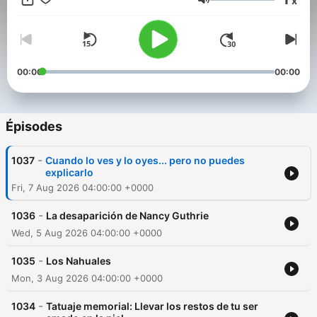
x
listo para ayudarlos a resolver estos misterios? #SoyEnigmático
Volume
00:00
00:00
Épisodes
-
1037
Cuando lo ves y lo oyes... pero no puedes
explicarlo
Fri, 7 Aug 2026 04:00:00 +0000
-
1036
La desaparición de Nancy Guthrie
Wed, 5 Aug 2026 04:00:00 +0000
-
1035
Los Nahuales
Mon, 3 Aug 2026 04:00:00 +0000
-
1034
Tatuaje memorial: Llevar los restos de tu ser