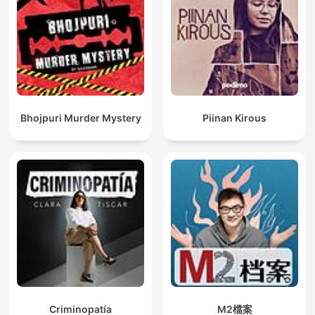
Bhojpuri Murder Mystery
Piinan Kirous
Criminopatía
M2檔案