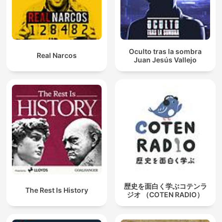
Oculto tras la sombra
Real Narcos
Juan Jesús Vallejo
歴史を面白く学ぶコテンラ
The Rest Is History
ジオ （COTEN RADIO）