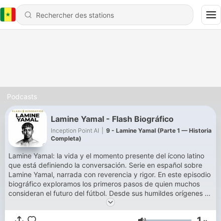
Podcasts
Lamine Yamal - Flash Biográfico
Inception Point AI
|
9 - Lamine Yamal (Parte 1 — Historia
Completa)
Lamine Yamal: la vida y el momento presente del ícono latino
que está definiendo la conversación. Serie en español sobre
Lamine Yamal, narrada con reverencia y rigor. En este episodio
biográfico exploramos los primeros pasos de quien muchos
consideran el futuro del fútbol. Desde sus humildes orígenes en
Rocafonda hasta convertirse en el jugador más joven en
debutar con el Barça en La Liga, la trayectoria de Yamal es una
1