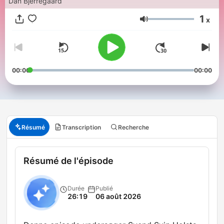
Dan Bjerregaard
1
x
Volume
00:00
00:00
Résumé
Transcription
Recherche
Résumé de l'épisode
Durée
Publié
26:19
06 août 2026