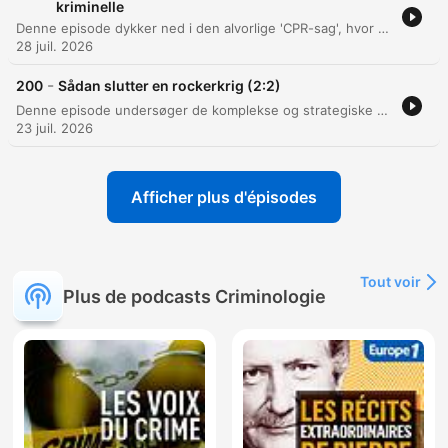
kriminelle
Denne episode dykker ned i den alvorlige 'CPR-sag', hvor den tidligere kommunale medarbejder Frederik Nielsen blev dømt for at sælge private oplysninger fra CPR-registeret til kriminelle via Telegram. Gennem et interview med retsreporter Astrid Mortensen belyses sagens omfang, de økonomiske aspekter af den ulovlige forretning og de juridiske konsekvenser af dette massive tillidsbrud. Samtalen udforsker desuden livet som retsjournalist, herunder vigtigheden af journalistiske netværk, udfordringerne ved at få aktindsigt og kampen mod lukkede døre i retssystemet. Der kastes også lys over de personlige omkostninger ved retssager samt kommende sager som udleveringen af Niels Holk.
28 juil. 2026
-
200
Sådan slutter en rockerkrig (2:2)
Denne episode undersøger de komplekse og strategiske mekanismer bag fredsforhandlinger i bandemiljøet, herunder vigtigheden af våbenhvile og rollen som tredjepartsgarant for sikkerhed. Der kastes lys over, hvordan grupperinger kan udnytte eksisterende konflikter til egen fordel. Derudover diskuteres dynamikken i kriminelle grupperinger, hvor fredsaftaler kan bruges strategisk til at mindske politiets pres eller signalere styrke. Episoden belyser desuden udfordringerne ved moderne konflikter, der i stigende grad er drevet af økonomiske interesser og styret af internationale aktører.
23 juil. 2026
Afficher plus d'épisodes
Tout voir
Plus de podcasts Criminologie