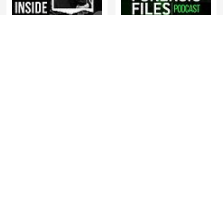
Matthew Cox | Inside True
Forensic Files
Crime Podcast
CRIMINALISTA
Sceny zbrodni
NOCTURNO