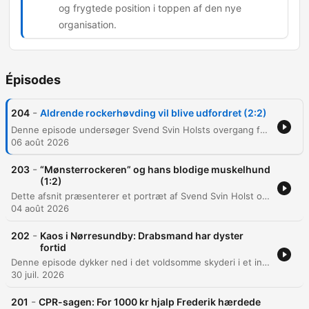
og frygtede position i toppen af den nye
organisation.
Épisodes
-
204
Aldrende rockerhøvding vil blive udfordret (2:2)
Denne episode undersøger Svend Svin Holsts overgang fra Hells Angels til ledelsen i Comanches og hans rolle som en erfaren 'mønsterrocker'. Gennem en samtale med en tidligere efterretningsanalytiker belyses de interne dynamikker, herunder hvordan man opnår status gennem voldsparathed eller forretningsevner. Der fokuseres desuden på de strategiske og forretningsmæssige aspekter af overgangen til Comanche/Satudara. Episoden diskuterer Nadiem Kahns rolle som forretningsmand, den nye magtstruktur i klubben, og hvordan kriminelle organisationer forsøger at undgå myndighedernes opmærksomhed gennem strategisk ledelse.
06 août 2026
-
203
“Mønsterrockeren” og hans blodige muskelhund
(1:2)
Dette afsnit præsenterer et portræt af Svend Svin Holst og hans rejse fra Amager-mafien til en toppost i Comanches og Hells Angels. Gennem Allan Beyers beskrivelser belyses de voldelige eskaleringer i rockermiljøet, herunder det markante lufthavnskyderi i 1996. Episoden udforsker også, hvordan status opnås gennem voldelige handlinger i klubben, samt politiets metoder til overvågning af bandemiljøet via NSK.
04 août 2026
-
202
Kaos i Nørresundby: Drabsmand har dyster
fortid
Denne episode dykker ned i det voldsomme skyderi i et industriområde i Nørresundby, hvor en 48-årig mand dræbte en 62-årig mand og skød mod politiet. Gennem interview med nyhedschef Anders Sarko Christensen fra TV2 Nord belyses hændelsesforløbet, de kaotiske omstændigheder omkring branden og gerningsmandens dystre fortid. Efterforskningen fokuserer på gerningsmandens baggrund som en lokal mand med en historik præget af våbenbesiddelse og temperament. Episoden gennemgår politiets arbejde med at sikre spor samt de vidneudsagn fra lokale borgere, der overværede den livsfarlige situation.
30 juil. 2026
-
201
CPR-sagen: For 1000 kr hjalp Frederik hærdede